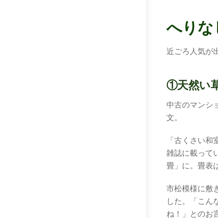
へりな
近ごろ人気が
①天然い
中古のマンシ
文。
「古くさい和
雑誌に載って
畳」に。畳表
市松模様に敷
した。「こん
ね！」とのお