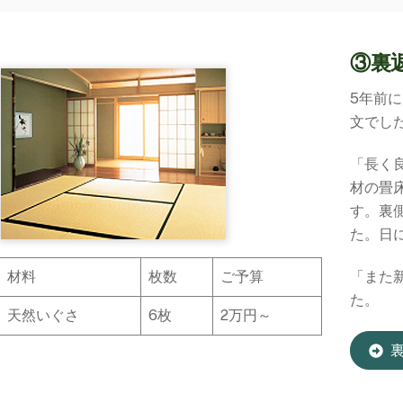
③裏
5年前
文でし
「長く
材の畳
す。裏
た。日
材料
枚数
ご予算
「また
た。
天然いぐさ
6枚
2万円～