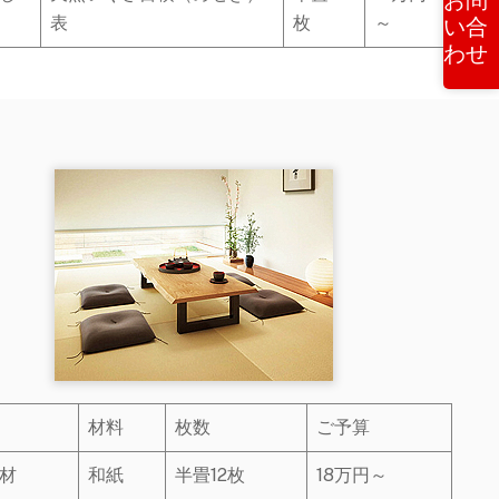
い合
表
枚
～
わせ
材料
枚数
ご予算
材
和紙
半畳12枚
18万円～