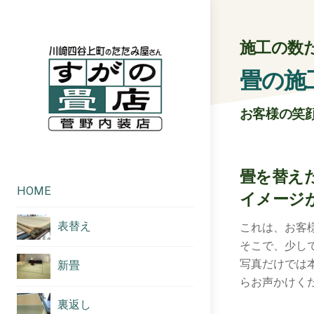
施工の数
畳の施
お客様の笑
畳を替え
HOME
イメージ
表替え
これは、お客
そこで、少し
写真だけでは
新畳
らお声かけく
裏返し