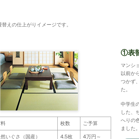
畳替えの仕上がりイメージです。
①表
マンシ
以前か
つかず
た。
中学生
した、
へりの
材料
枚数
ご予算
ました
天然いぐさ（国産）
4.5枚
4万円～