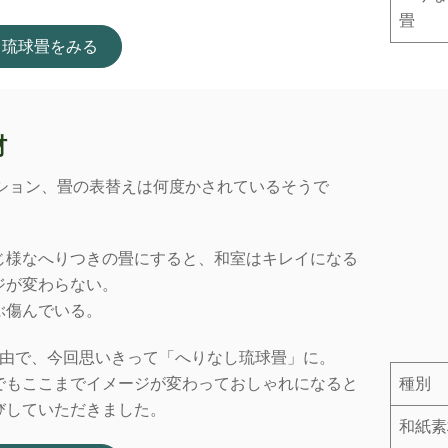
畳
し琉球畳をみる
材
ンション、畳の表替えは何度かされているそうで
じ様なへりつきの畳にすると、和室はキレイになる
ジが変わらない。
ぶ傷んでいる。
理由で、今回思いきって「へりなし琉球畳」に。
種別
でもここまでイメージが変わっておしゃれになると
びしていただきました。
和紙素