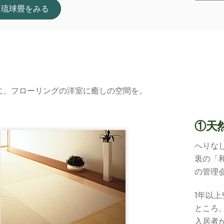
し琉球畳をみる
に、フローリングの洋室に癒しの空間を。
①天
へりな
衷の「
の管理
1年以
ところ
入居者