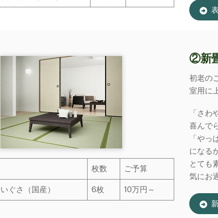
②新
初老の
室用に
「さわ
喜んで
「やっ
になる
とても
料
枚数
ご予算
気にお
然いぐさ（国産）
6枚
10万円～