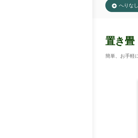
へりな
置き畳
簡単、お手軽