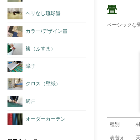
畳
ヘリなし琉球畳
ベーシックな
カラー/デザイン畳
襖（ふすま）
障子
クロス（壁紙）
網戸
オーダーカーテン
種別
表替え