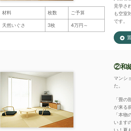
見学さ
材料
枚数
ご予算
も空室
です。
天然いぐさ
3枚
4万円～
②和
マンシ
た。
「畳の
が来る
「本物
います
い！夏