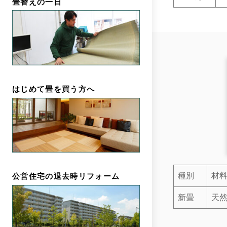
畳替えの一日
はじめて畳を買う方へ
種別
材
公営住宅の退去時リフォーム
新畳
天