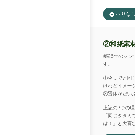
へりな
②和紙素
築26年のマ
す。
①今までと同
けれどイメー
②畳床がだい
上記の2つの
「同じタタミ
は！」と大喜