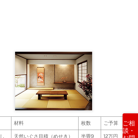
ご相
材料
枚数
ご予算
談・
し
天然いぐさ目積（めせき）
半畳9
12万円
お問