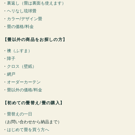
・
裏返し（畳は裏面も使えます）
・
ヘリなし琉球畳
・
カラー/デザイン畳
・
畳の価格/料金
【畳以外の商品をお探しの方】
・
襖（ふすま）
・
障子
・
クロス（壁紙）
・
網戸
・
オーダーカーテン
・
畳以外の価格/料金
【初めての畳替え/畳の購入】
・
畳替えの一日
（お問い合わせから納品まで）
・
はじめて畳を買う方へ