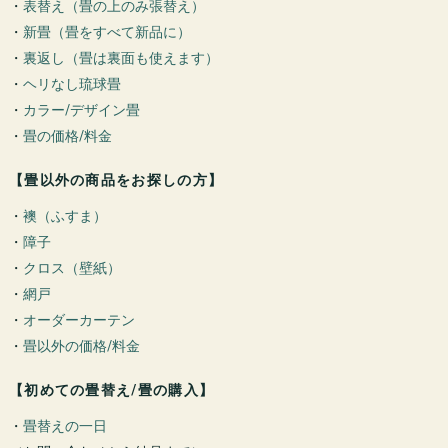
・
表替え（畳の上のみ張替え）
・
新畳（畳をすべて新品に）
・
裏返し（畳は裏面も使えます）
・
ヘリなし琉球畳
・
カラー/デザイン畳
・
畳の価格/料金
【畳以外の商品をお探しの方】
・
襖（ふすま）
・
障子
・
クロス（壁紙）
・
網戸
・
オーダーカーテン
・
畳以外の価格/料金
【初めての畳替え/畳の購入】
・
畳替えの一日