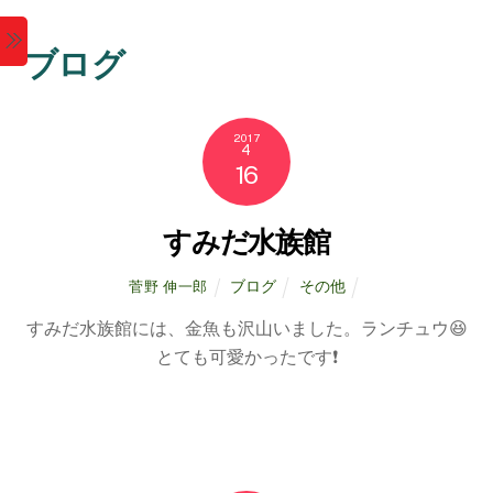
M
ブログ
e
n
2017
4
16
u
すみだ水族館
ブログ
その他
菅野 伸一郎
すみだ水族館には、金魚も沢山いました。ランチュウ😆
とても可愛かったです❗