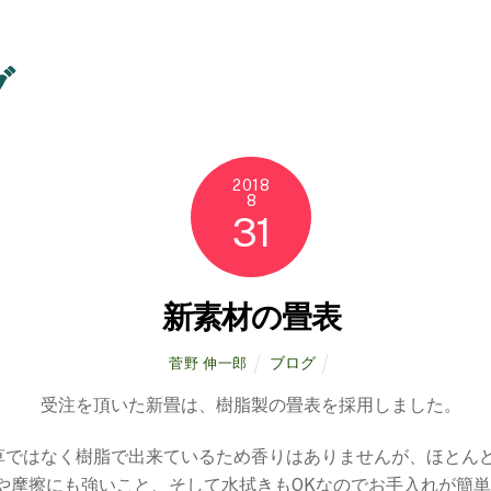
グ
2018
8
31
新素材の畳表
ブログ
菅野 伸一郎
受注を頂いた新畳は、樹脂製の畳表を採用しました。
草ではなく樹脂で出来ているため香りはありませんが、ほとん
や摩擦にも強いこと、そして水拭きもOKなのでお手入れが簡