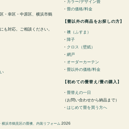
・
カラー/デザイン畳
・
畳の価格/料金
区・幸区・中原区、横浜市鶴
【畳以外の商品をお探しの方】
にも対応。ご相談ください。
・
襖（ふすま）
・
障子
・
クロス（壁紙）
・
網戸
・
オーダーカーテン
・
畳以外の価格/料金
い
【初めての畳替え/畳の購入】
・
畳替えの一日
（お問い合わせから納品まで）
・
はじめて畳を買う方へ
・横浜市鶴見区の畳襖、内装リフォーム
2026