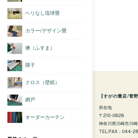
ヘリなし琉球畳
カラー/デザイン畳
襖（ふすま）
障子
クロス（壁紙）
【すがの畳店/菅
網戸
所在地
〒210-0828
オーダーカーテン
神奈川県川崎市川崎区
TEL/FAX：044-2