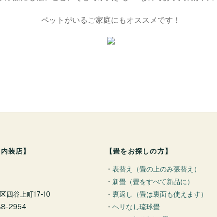
ペットがいるご家庭にもオススメです！
野内装店】
【畳をお探しの方】
・
表替え（畳の上のみ張替え）
・
新畳（畳をすべて新品に）
四谷上町17-10
・
裏返し（畳は裏面も使えます）
88-2954
・
ヘリなし琉球畳