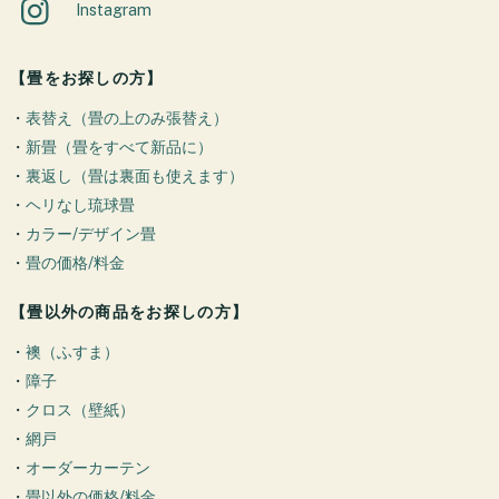
Instagram
【畳をお探しの方】
・
表替え（畳の上のみ張替え）
・
新畳（畳をすべて新品に）
・
裏返し（畳は裏面も使えます）
・
ヘリなし琉球畳
・
カラー/デザイン畳
・
畳の価格/料金
【畳以外の商品をお探しの方】
・
襖（ふすま）
・
障子
・
クロス（壁紙）
・
網戸
・
オーダーカーテン
・
畳以外の価格/料金