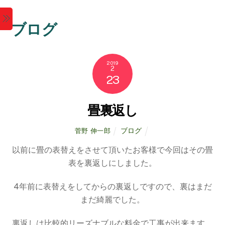
M
ブログ
e
n
2019
2
23
u
畳裏返し
ブログ
菅野 伸一郎
以前に畳の表替えをさせて頂いたお客様で今回はその畳
表を裏返しにしました。
4年前に表替えをしてからの裏返しですので、裏はまだ
まだ綺麗でした。
裏返しは比較的リーズナブルな料金で工事が出来ます。